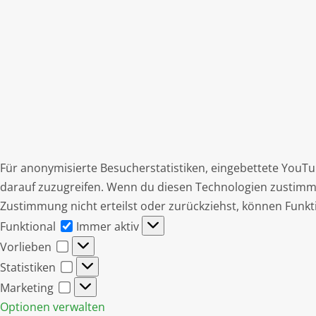
Für anonymisierte Besucherstatistiken, eingebettete YouT
darauf zuzugreifen. Wenn du diesen Technologien zustimms
Zustimmung nicht erteilst oder zurückziehst, können Funkt
Funktional
Funktional
Immer aktiv
Vorlieben
Vorlieben
Statistiken
Statistiken
Marketing
Marketing
Optionen verwalten