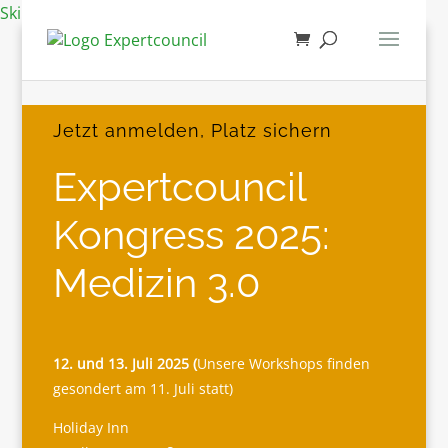
Skip to content
Jetzt anmelden, Platz sichern
Expertcouncil
Kongress 2025:
Medizin 3.0
12. und 13. Juli 2025 (
Unsere Workshops finden
gesondert am 11. Juli statt)
Holiday Inn